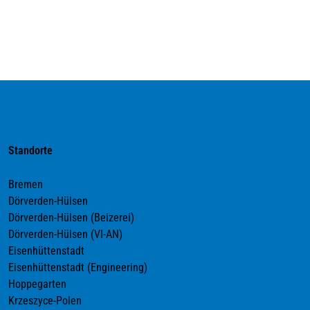
Standorte
Bremen
Dörverden-Hülsen
Dörverden-Hülsen (Beizerei)
Dörverden-Hülsen (VI-AN)
Eisenhüttenstadt
Eisenhüttenstadt (Engineering)
Hoppegarten
Krzeszyce-Polen