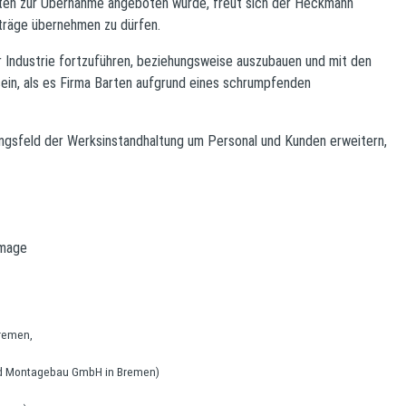
n zur Übernahme angeboten wurde, freut sich der Heckmann
träge übernehmen zu dürfen.
r Industrie fortzuführen, beziehungsweise auszubauen und mit den
ein, als es Firma Barten aufgrund eines schrumpfenden
ngsfeld der Werksinstandhaltung um Personal und Kunden erweitern,
Bremen,
und Montagebau GmbH in Bremen)