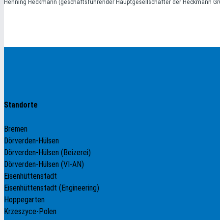
Henning Heckmann (geschäftsführender Hauptgesellschafter der Heckmann Gr
Standorte
Bremen
Dörverden-Hülsen
Dörverden-Hülsen (Beizerei)
Dörverden-Hülsen (VI-AN)
Eisenhüttenstadt
Eisenhüttenstadt (Engineering)
Hoppegarten
Krzeszyce-Polen