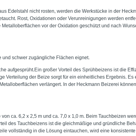
 aus Edelstahl nicht rosten, werden die Werkstücke in der Heck
etaucht. Rost, Oxidationen oder Verunreinigungen werden entfe
ie Metalloberflächen vor der Oxidation geschützt und nach Wun
oße und schwer zugängliche Flächen eignet.
he aufgesprüht.Ein großer Vorteil des Sprühbeizens ist die Effi
 Verteilung der Beize sorgt für ein einheitliches Ergebnis. Es 
 Metalloberflächen verlängert. In der Heckmann Beizerei könne
on ca. 6,2 x 2,5 m und ca. 7,0 x 1,0 m. Beim Tauchbeizen wer
orteil des Tauchbeizens ist die gleichmäßige und gründliche Beh
ile vollständig in die Lösung eintauchen, wird eine konsistent