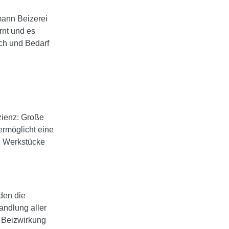
mann Beizerei
rnt und es
sch und Bedarf
zienz: Große
ermöglicht eine
n Werkstücke
den die
andlung aller
e Beizwirkung