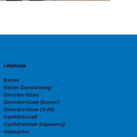
Lokalizacje
Bremen
Bremen (Dienstleistung)
Dörverden-Hülsen
Dörverden-Hülsen (Beizerei)
Dörverden-Hülsen (VI-AN)
Eisenhüttenstadt
Eisenhüttenstadt (Engineering)
Hoppegarten